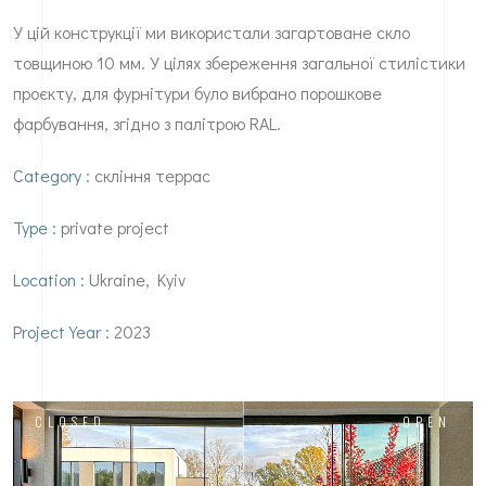
У цій конструкції ми використали загартоване скло
товщиною 10 мм. У цілях збереження загальної стилістики
проєкту, для фурнітури було вибрано порошкове
фарбування, згідно з палітрою RAL.
Сategory :
скління террас
Type :
private project
Location :
Ukraine, Kyiv
Project Year :
2023
CLOSED
OPEN